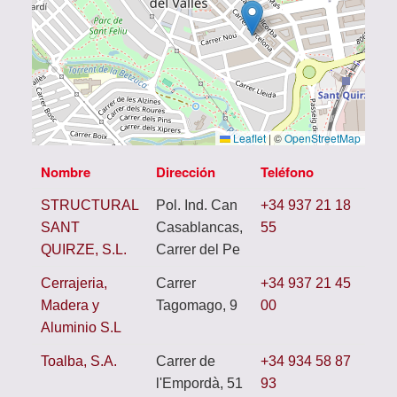
Leaflet
|
©
OpenStreetMap
Nombre
Dirección
Teléfono
STRUCTURAL
Pol. Ind. Can
+34 937 21 18
SANT
Casablancas,
55
QUIRZE, S.L.
Carrer del Pe
Cerrajeria,
Carrer
+34 937 21 45
Madera y
Tagomago, 9
00
Aluminio S.L
Toalba, S.A.
Carrer de
+34 934 58 87
l'Empordà, 51
93