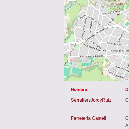
Nombre
D
SerrallersJordyRuiz
C
Ferreteria Castell
C
A