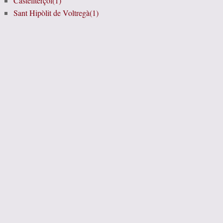
Castellterçol(1)
Sant Hipòlit de Voltregà(1)