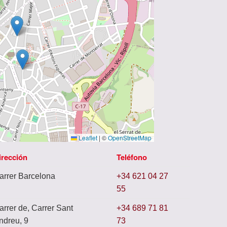
Leaflet
|
©
OpenStreetMap
irección
Teléfono
arrer Barcelona
+34 621 04 27
55
arrer de, Carrer Sant
+34 689 71 81
ndreu, 9
73