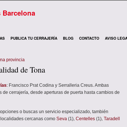
s Barcelona
ÍAS
PUBLICA TU CERRAJERÍA
BLOG
CONTACTO
AVISO LEG
ona provincia
calidad de Tona
rías
: Francisco Prat Codina y Serralleria Creus. Ambas
 de cerrajería, desde aperturas de puerta hasta cambios de
opciones o buscas un servicio especializado, también
n localidades cercanas como
Seva
(1),
Centelles
(1),
Taradell